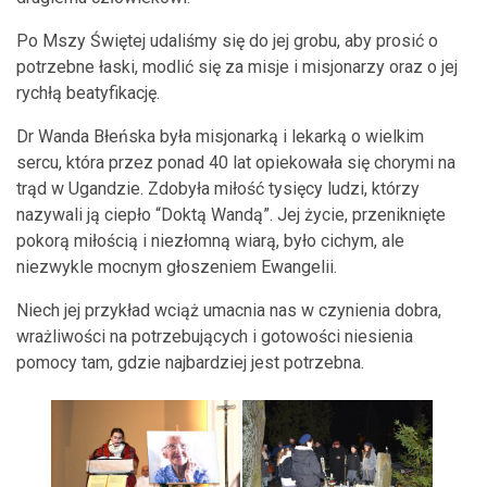
Po Mszy Świętej udaliśmy się do jej grobu, aby prosić o
potrzebne łaski, modlić się za misje i misjonarzy oraz o jej
rychłą beatyfikację.
Dr Wanda Błeńska była misjonarką i lekarką o wielkim
sercu, która przez ponad 40 lat opiekowała się chorymi na
trąd w Ugandzie. Zdobyła miłość tysięcy ludzi, którzy
nazywali ją ciepło
“Doktą Wandą”
. Jej życie, przeniknięte
pokorą miłością i niezłomną wiarą, było cichym, ale
niezwykle mocnym głoszeniem Ewangelii.
Niech jej przykład wciąż umacnia nas w czynienia dobra,
wrażliwości na potrzebujących i gotowości niesienia
pomocy tam, gdzie najbardziej jest potrzebna.