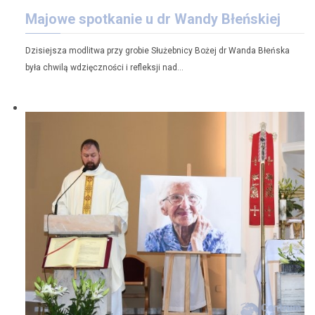
Majowe spotkanie u dr Wandy Błeńskiej
Dzisiejsza modlitwa przy grobie Służebnicy Bożej dr Wanda Błeńska
była chwilą wdzięczności i refleksji nad…