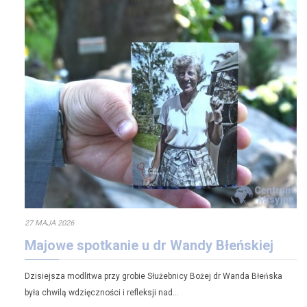
27 MAJA 2026
Majowe spotkanie u dr Wandy Błeńskiej
Dzisiejsza modlitwa przy grobie Służebnicy Bożej dr Wanda Błeńska
była chwilą wdzięczności i refleksji nad…