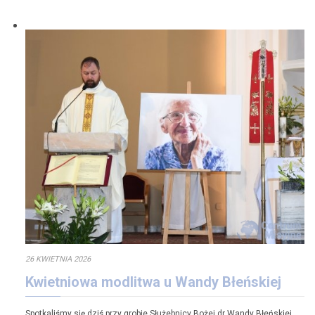
26 KWIETNIA 2026
Kwietniowa modlitwa u Wandy Błeńskiej
Spotkaliśmy się dziś przy grobie Służebnicy Bożej dr Wandy Błeńskiej