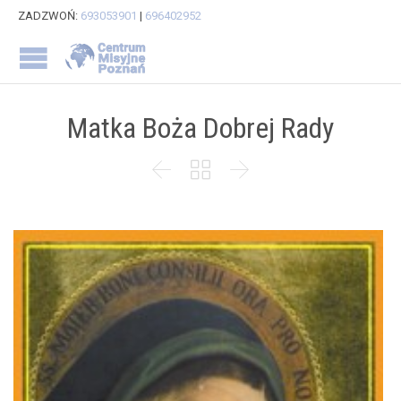
ZADZWOŃ:
693053901
|
696402952
Matka Boża Dobrej Rady


